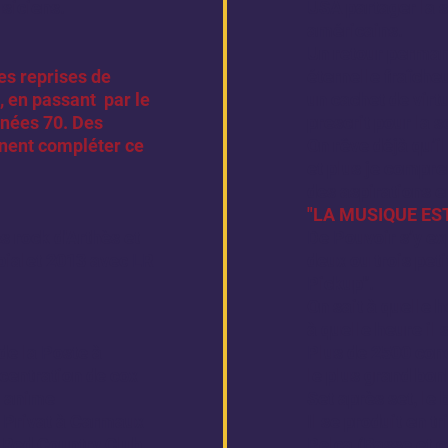
usiciens.
USA partager la s
américains.
Un retour permane
es reprises de
éternelle fraîche
, en passant par le
un cachet de virt
nnées 70. Des
prescrit pour la s
nnent compléter ce
On rêve déjà qu’i
et plus je compre
des aspirations e
"LA MUSIQUE ES
s rock d'Arthès et
De Pouvoir s’y ex
bialet 2013 avec LR
deux ou trois peti
Pickup".
On sait à quelle 
à quelle heure il 
de la Poste à
Plus de 2500 conc
centration de cox
le plus grand bon
O anime
Set après set, le
- Privat à Carmaux
Il se produit en t
u Red Country Club
Pelca (Basse et c