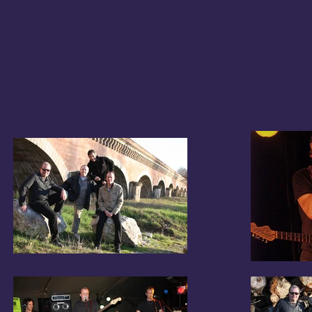
(12) et dernièrement a joué lors du rassemblement
and Day à Rouffiac(81)