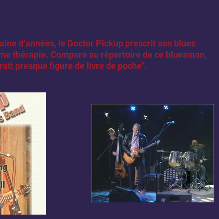
aux Etats-Unis, Angleterre, Inde, Indonésie, Kenya, et
aine d’années, le Doctor Pickup prescrit son blues
e thérapie. Comparé au répertoire de ce bluesman,
erait presque figure de livre de poche".