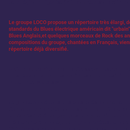
de la région Albigeoise (81), compte à son actif 4 m
Le groupe LOCO propose un répertoire très élargi, d
standards du Blues électrique américain dit "urbain"
Blues Anglais,et quelques morceaux de Rock des a
compositions du groupe, chantées en Français, vie
répertoire déjà diversifié.
LOCO a participé au premier Crossroad festival blue
plus récemment au Festival "Presqu'île Blues" d'Am
Phoenix et Marcus MALONE.
Le groupe a joué dans plusieurs cafés comme celui 
Carmaux, le Pub O'Gambrinus à Albi, animé une con
et dérivés à Châteaugay dans le Puy de Dôme.LOC
fréquemment la bodéga du rugby aux fêtes de la St
(81),diverses concentrations de motos dont celle d