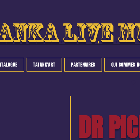
anka live m
ATALOGUE
TATANK'ART
PARTENAIRES
QUI SOMMES N
DR PI