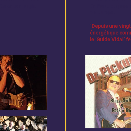
 Américan Night
Dr Pickup a joué 
en Europe.
"Depuis une vingt
énergétique comm
le ‘Guide Vidal’ f