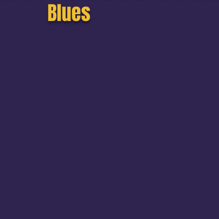
Blues
er’, guitariste et chanteur, retourne chaque année aux