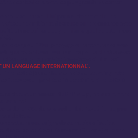
cène des festivals avec les plus grands bluesmen
nt aux sources qui lui permet d’entretenir une
ur. C’est une ambiance fiévreuse sur ordonnance avec
uosité et une cuiller de dynamisme que le doctor nous
oirée.
l nous soigne... "Plus je voyage et rencontre des gens
nds que nous vivons tous sur une petite planète avec
mplies d’espoirs, parfois d’angoisses similaires".
T UN LANGUAGE INTERNATIONNAL".
primer est déjà une chance mais de pouvoir y noter
tes idées est un privilège "Bruce Stringkiller AKA Dr
heure débute un concert du Dr Pickup, mais rarement
se termine!
erts dont 1050 dans le sud en fait l’expérience, pour
heur de tous.
 bon docteur nous soigne de sa musique festive.
rio, duo ou solo : Alexis Carcenac (Batterie) et Muriel
ontre basse).